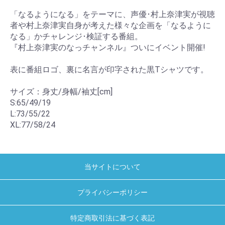
「なるようになる」をテーマに、声優･村上奈津実が視聴
者や村上奈津実自身が考えた様々な企画を「なるように
なる」かチャレンジ･検証する番組。
『村上奈津実のなっチャンネル』ついにイベント開催!
表に番組ロゴ、裏に名言が印字された黒Tシャツです。
サイズ：身丈/身幅/袖丈[cm]
S:65/49/19
L:73/55/22
XL:77/58/24
当サイトについて
プライバシーポリシー
特定商取引法に基づく表記